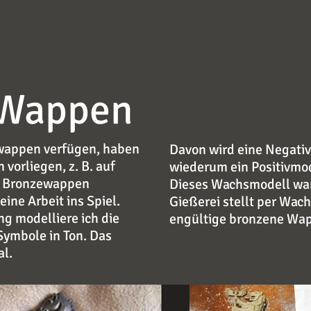
 Wappen
nwappen verfügen, haben
Davon wird eine Negativ
 vorliegen, z. B. auf
wiederum ein Positivmod
in Bronzewappen
Dieses Wachsmodell wand
ine Arbeit ins Spiel.
Gießerei stellt per Wa
g modelliere ich die
engültige bronzene Wap
Symbole in Ton. Das
al.